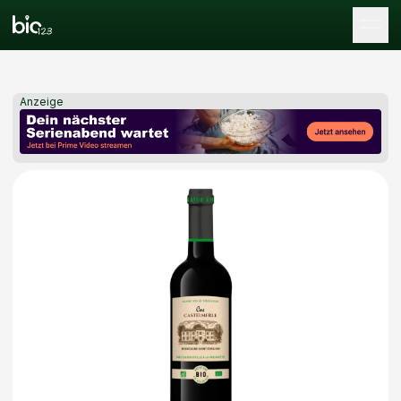
Tog
Anzeige