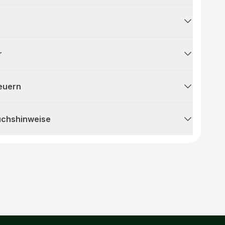
r
teuern
uchshinweise