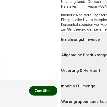
Ursprungsland
:
Deutschlan
Hersteller
:
Anton HÜBN
hübner® Aloe Vera Tagescreme
Ein spezieller Hydro-Kompl
Konzentrat spenden viel Feuc
zur Stimulierung der Zellern
Ernährungshinweise
Allgemeine Produktanga
Ursprung & Herkunft
Inhalt & Füllmenge
Zum Shop
Warengruppenspezifis