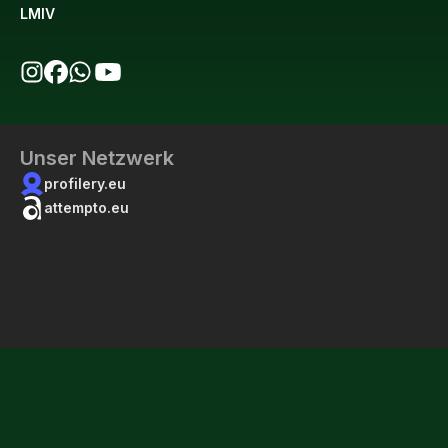
LMIV
bio123 auf Instagram
bio123 auf Facebook
bio123 WhatsApp Kanal
bio123 YouTube Kanal
Unser Netzwerk
profilery.eu
attempto.eu