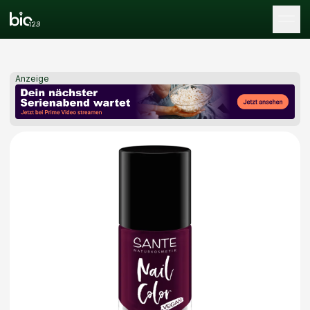
Tog
Anzeige