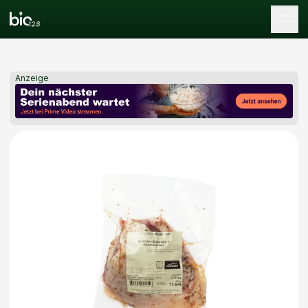
Tog
Anzeige