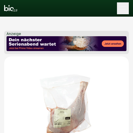
Tog
Anzeige