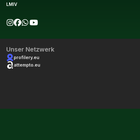
LMIV
bio123 auf Instagram
bio123 auf Facebook
bio123 WhatsApp Kanal
bio123 YouTube Kanal
Unser Netzwerk
profilery.eu
attempto.eu