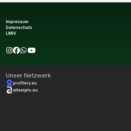
Impressum
Datenschutz
LMIV
bio123 auf Instagram
bio123 auf Facebook
bio123 WhatsApp Kanal
bio123 YouTube Kanal
Unser Netzwerk
profilery.eu
attempto.eu