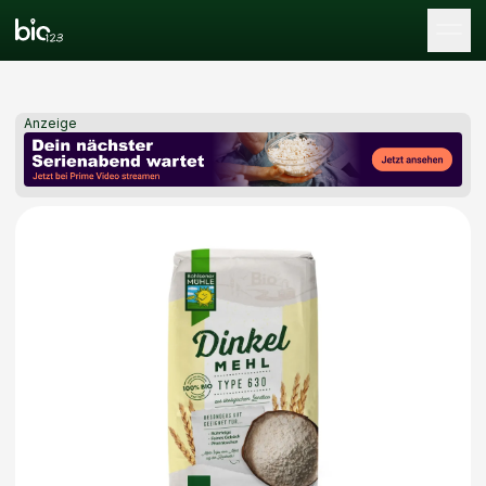
Tog
Anzeige