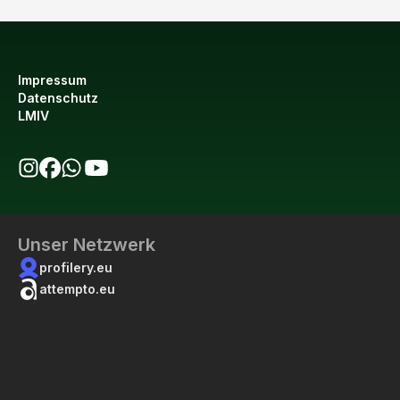
Impressum
Datenschutz
LMIV
bio123 auf Instagram
bio123 auf Facebook
bio123 WhatsApp Kanal
bio123 YouTube Kanal
Unser Netzwerk
profilery.eu
attempto.eu