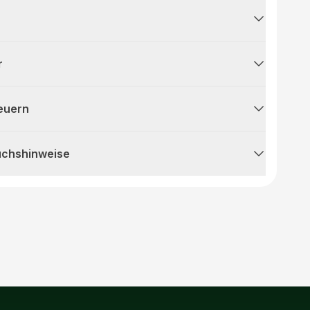
r
teuern
uchshinweise