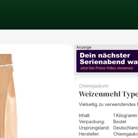
Anzeige
Chiemgaukorn
Weizenmehl Type
Vielseitig zu verwendendes 
Inhalt
:
1 Kilogramm
Verpackung
:
Beutel
Ursprungsland
:
Deutschlan
Hersteller
:
Chiemgauko