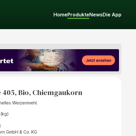
Home
Produkte
News
Die App
 405, Bio, Chiemgaukorn
helles Weizenmehl.
 (kg)
d
rn GmbH & Co. KG