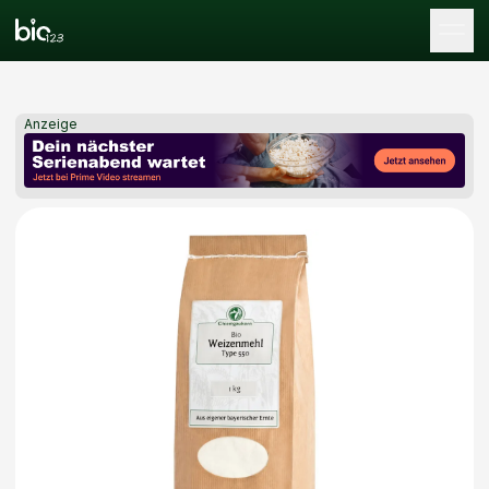
Tog
Anzeige