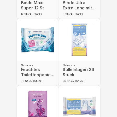
Binde Maxi
Binde Ultra
Super 12 St
Extra Long mit
Flügeln 8 St
12
Stück (Stück)
8
Stück (Stück)
Natracare
Natracare
Feuchtes
Stilleinlagen 26
Toilettenpapier
Stück
- Safe to Flush
30
Stück (Stück)
26
Stück (Stück)