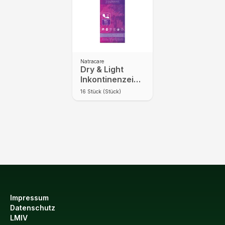
Natracare
Dry & Light
Inkontinenzeinlage
Plus 16 St
16
Stück (Stück)
Impressum
Datenschutz
LMIV