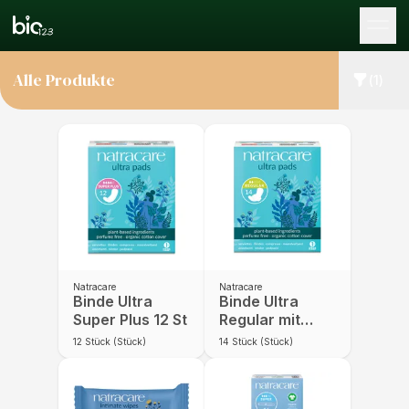
Tog
Alle Produkte
(
1
)
Natracare
Natracare
Binde Ultra
Binde Ultra
Super Plus 12 St
Regular mit
Flügeln 14 St
12
Stück (Stück)
14
Stück (Stück)