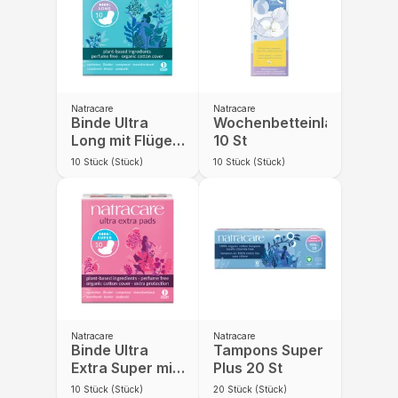
Natracare
Natracare
Binde Ultra
Wochenbetteinlagen
Long mit Flügeln
10 St
10 St
10
Stück (Stück)
10
Stück (Stück)
Natracare
Natracare
Binde Ultra
Tampons Super
Extra Super mit
Plus 20 St
Flügeln 10 St
10
Stück (Stück)
20
Stück (Stück)