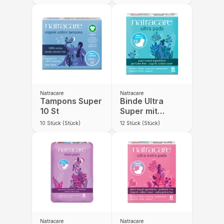
Natracare
Natracare
Tampons Super
Binde Ultra
10 St
Super mit
Flügeln 12 St
10
Stück (Stück)
12
Stück (Stück)
Natracare
Natracare