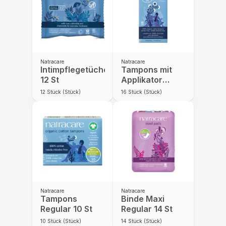
Natracare
Natracare
Intimpflegetücher
Tampons mit
12 St
Applikator
Super 16 St
12
Stück (Stück)
16
Stück (Stück)
Natracare
Natracare
Tampons
Binde Maxi
Regular 10 St
Regular 14 St
10
Stück (Stück)
14
Stück (Stück)