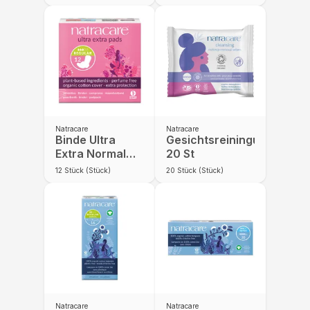
Natracare
Natracare
Binde Ultra
Gesichtsreiningungstüch
Extra Normal
20 St
mit Flügeln 12 St
12
Stück (Stück)
20
Stück (Stück)
Natracare
Natracare