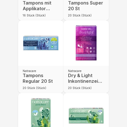
Tampons mit
Tampons Super
Applikator
20 St
Regular 16 St
16
Stück (Stück)
20
Stück (Stück)
Natracare
Natracare
Tampons
Dry & Light
Regular 20 St
Inkontinenzeinlage
Slim 20 St
20
Stück (Stück)
20
Stück (Stück)