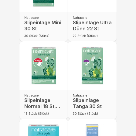
Natracare
Natracare
Slipeinlage Mini
Slipeinlage Ultra
30 St
Dünn 22 St
30
Stück (Stück)
22
Stück (Stück)
Natracare
Natracare
Slipeinlage
Slipeinlage
Normal 18 St,
Tanga 30 St
einzelverpackt
18
Stück (Stück)
30
Stück (Stück)