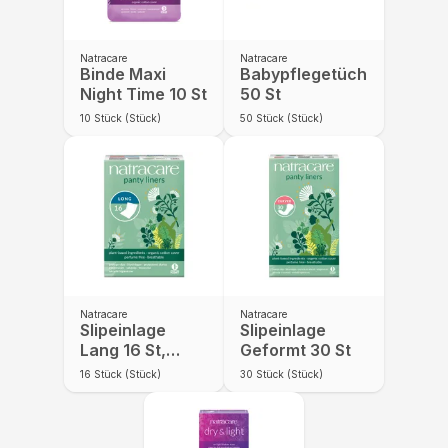
Natracare
Natracare
Binde Maxi
Babypflegetücher
Night Time 10 St
50 St
10
Stück (Stück)
50
Stück (Stück)
Natracare
Natracare
Slipeinlage
Slipeinlage
Lang 16 St,
Geformt 30 St
einzelverpackt
16
Stück (Stück)
30
Stück (Stück)