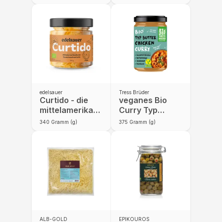
Stein
scharf
edelsauer
Tress Brüder
Curtido - die
veganes Bio
mittelamerikanische
Curry Typ
Sauerkrautvariante
Butter Chicken
340
Gramm (g)
375
Gramm (g)
ALB-GOLD
EPIKOUROS