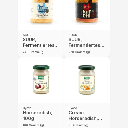
SUUR
SUUR
SUUR,
SUUR,
Fermentiertes
Fermentiertes
Gemüse, Kraut
Gemüse,
240
Gramm (g)
270
Gramm (g)
Deluxe
Classic Kimchi
Byodo
Byodo
Horseradish,
Cream
100g
Horseradish,
95g
100
Gramm (g)
95
Gramm (g)