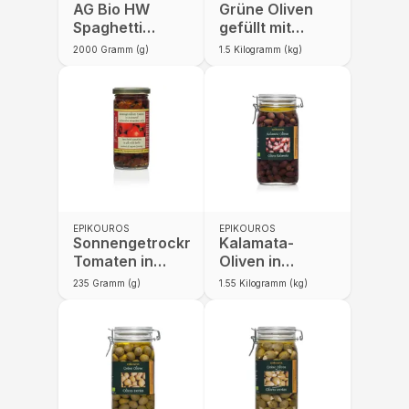
AG Bio HW
Grüne Oliven
Spaghetti
gefüllt mit
vorgegart 2kg
rotem Paprika
2000
Gramm (g)
1.5
Kilogramm (kg)
in E2
i.Kräuteröl
EPIKOUROS
EPIKOUROS
Sonnengetrocknete
Kalamata-
Tomaten in
Oliven in
Kräuteröl
Kräuteröl
235
Gramm (g)
1.55
Kilogramm (kg)