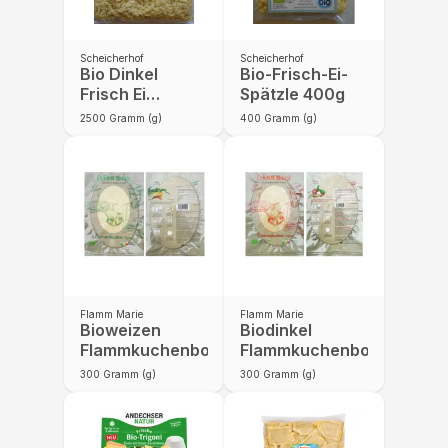
Scheicherhof
Scheicherhof
Bio Dinkel
Bio-Frisch-Ei-
Frisch Ei
Spätzle 400g
Spätzle
2500
Gramm (g)
400
Gramm (g)
Flamm Marie
Flamm Marie
Bioweizen
Biodinkel
Flammkuchenboden
Flammkuchenboden
300
Gramm (g)
300
Gramm (g)