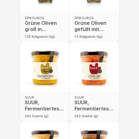
EPIKOUROS
EPIKOUROS
Grüne Oliven
Grüne Oliven
groß in
gefüllt mit
Kräuteröl
Mandeln in
1.55
Kilogramm (kg)
1.5
Kilogramm (kg)
Kräuteröl
SUUR
SUUR
SUUR,
SUUR,
Fermentiertes
Fermentiertes
Gemüse,
Gemüse,
240
Gramm (g)
240
Gramm (g)
Kurkuma &
Kimchi-Style
Curry