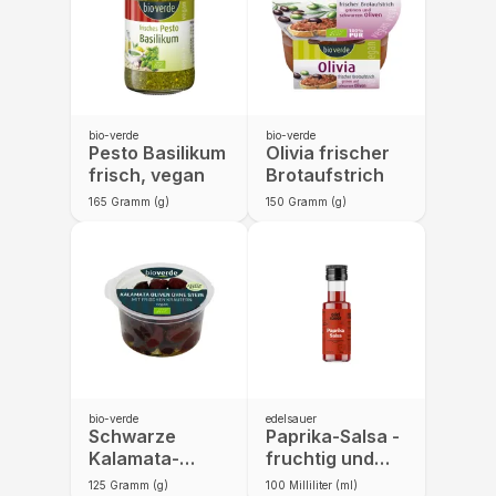
bio-verde
bio-verde
Pesto Basilikum
Olivia frischer
frisch, vegan
Brotaufstrich
165
Gramm (g)
150
Gramm (g)
bio-verde
edelsauer
Schwarze
Paprika-Salsa -
Kalamata-
fruchtig und
Oliven ohne
angenehm
125
Gramm (g)
100
Milliliter (ml)