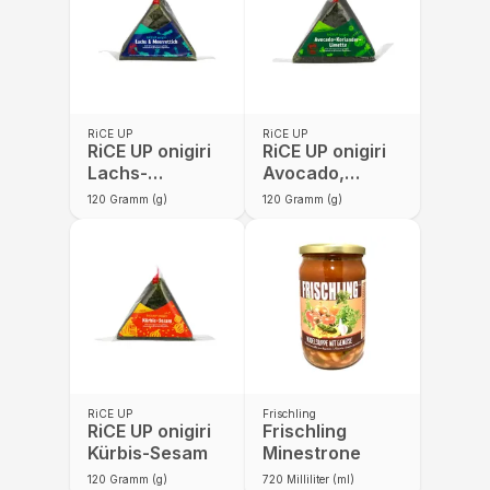
RiCE UP
RiCE UP
RiCE UP onigiri
RiCE UP onigiri
Lachs-
Avocado,
Meerrettich
Koriander,
120
Gramm (g)
120
Gramm (g)
Limette
RiCE UP
Frischling
RiCE UP onigiri
Frischling
Kürbis-Sesam
Minestrone
120
Gramm (g)
720
Milliliter (ml)