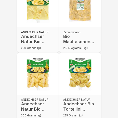
ANDECHSER NATUR
Zimmermann
Andechser
Bio
Natur Bio
Maultaschen
Trigoni 250g
mit
250
Gramm (g)
2.5
Kilogramm (kg)
Fleischfüllung
ANDECHSER NATUR
ANDECHSER NATUR
Andechser
Andechser Bio
Natur Bio
Tortellini
Gnocchi 300g
Ziegenkäse-
300
Gramm (g)
225
Gramm (g)