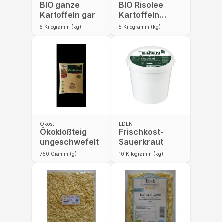
BIO ganze
BIO Risolee
Kartoffeln gar
Kartoffeln
vorgegart
5
Kilogramm (kg)
5
Kilogramm (kg)
Ökost
EDEN
Ökokloßteig
Frischkost-
ungeschwefelt
Sauerkraut
750
Gramm (g)
10
Kilogramm (kg)