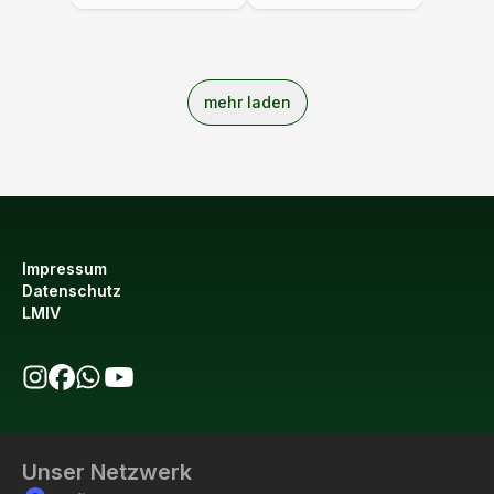
Thymian 225g
mehr laden
Impressum
Datenschutz
LMIV
bio123 auf Instagram
bio123 auf Facebook
bio123 WhatsApp Kanal
bio123 YouTube Kanal
Unser Netzwerk