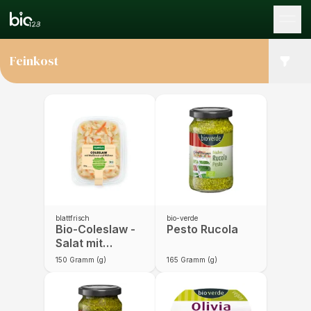
Tog
Feinkost
blattfrisch
bio-verde
Bio-Coleslaw -
Pesto Rucola
Salat mit
Weißkraut und
150
Gramm (g)
165
Gramm (g)
Möhren (150g)