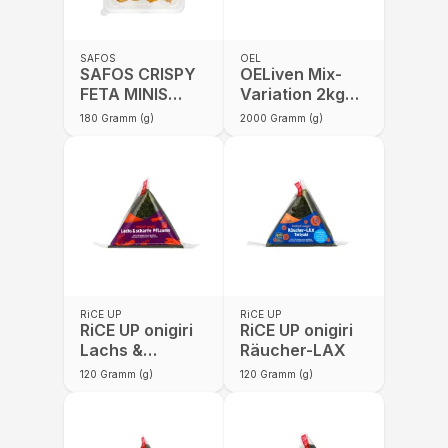
SAFOS
OEL
SAFOS CRISPY
OELiven Mix-
FETA MINIS
Variation 2kg
180G
Vakuum -
180
Gramm (g)
2000
Gramm (g)
Gemischte Bio
Oliven
RiCE UP
RiCE UP
RiCE UP onigiri
RiCE UP onigiri
Lachs &
Räucher-LAX
scharfe
120
Gramm (g)
120
Gramm (g)
Pflaume