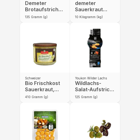
Demeter
demeter
Brotaufstrich
Sauerkraut
Süßkartoffel-
frisch,
135
Gramm (g)
10
Kilogramm (kg)
Linse
kühlpflichtig
Schweizer
Youkon Wilder Lachs
Bio Frischkost
Wildlachs-
Sauerkraut,
Salat-Aufstrich
kühlpflichtig
mit Bio-Zutaten
410
Gramm (g)
125
Gramm (g)