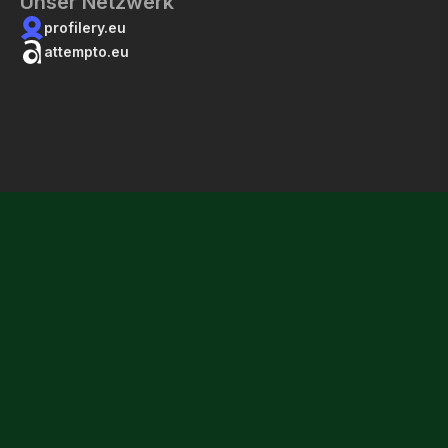
Unser Netzwerk
profilery.eu
attempto.eu