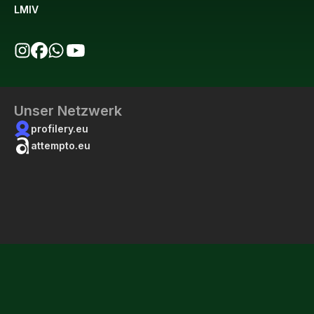
LMIV
bio123 auf Instagram
bio123 auf Facebook
bio123 WhatsApp Kanal
bio123 YouTube Kanal
Unser Netzwerk
profilery.eu
attempto.eu