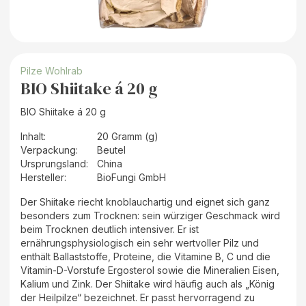
Pilze Wohlrab
BIO Shiitake á 20 g
BIO Shiitake á 20 g
Inhalt
:
20 Gramm (g)
Verpackung
:
Beutel
Ursprungsland
:
China
Hersteller
:
BioFungi GmbH
Der Shiitake riecht knoblauchartig und eignet sich ganz
besonders zum Trocknen: sein würziger Geschmack wird
beim Trocknen deutlich intensiver. Er ist
ernährungsphysiologisch ein sehr wertvoller Pilz und
enthält Ballaststoffe, Proteine, die Vitamine B, C und die
Vitamin-D-Vorstufe Ergosterol sowie die Mineralien Eisen,
Kalium und Zink. Der Shiitake wird häufig auch als „König
der Heilpilze“ bezeichnet. Er passt hervorragend zu