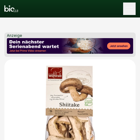
Tog
Anzeige