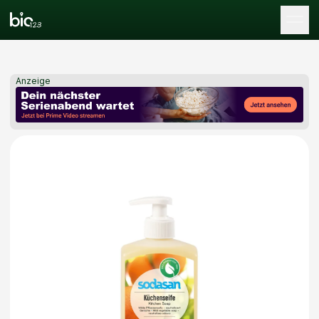
Tog
Anzeige