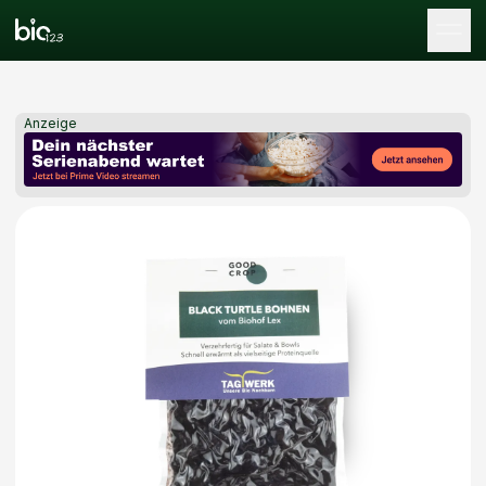
Tog
Anzeige