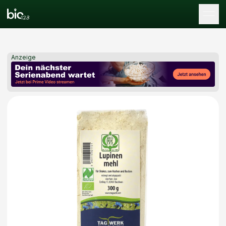
Tog
Anzeige