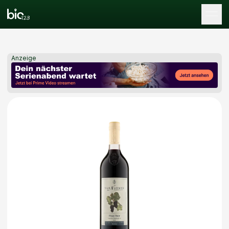
Tog
Anzeige