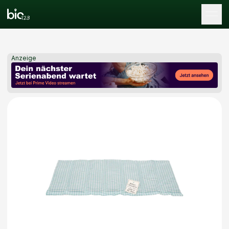
Tog
Anzeige