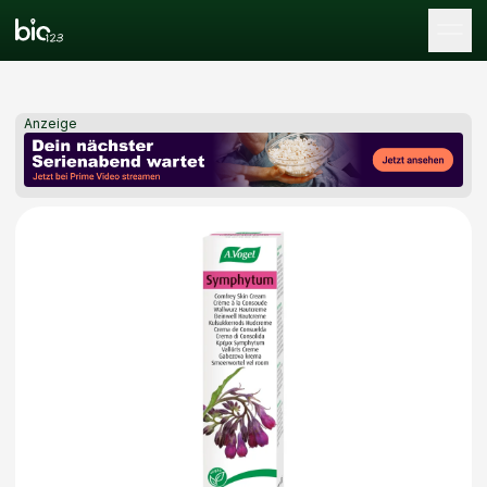
Tog
Anzeige