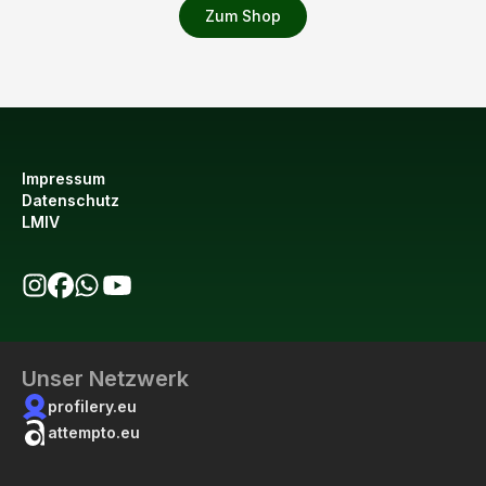
Zum Shop
Impressum
Datenschutz
LMIV
bio123 auf Instagram
bio123 auf Facebook
bio123 WhatsApp Kanal
bio123 YouTube Kanal
Unser Netzwerk
profilery.eu
attempto.eu