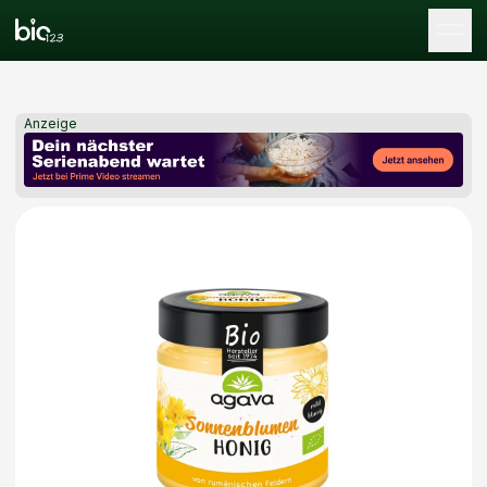
Tog
Anzeige