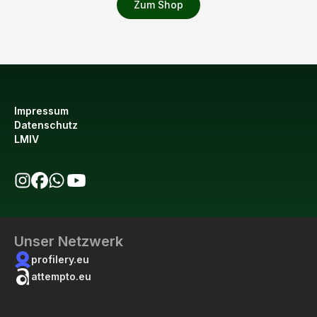
Zum Shop
Impressum
Datenschutz
LMIV
bio123 auf Instagram
bio123 auf Facebook
bio123 WhatsApp Kanal
bio123 YouTube Kanal
Unser Netzwerk
profilery.eu
attempto.eu