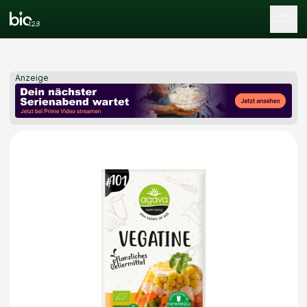
Tog
Anzeige