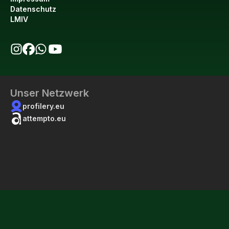
Datenschutz
LMIV
bio123 auf Instagram
bio123 auf Facebook
bio123 WhatsApp Kanal
bio123 YouTube Kanal
Unser Netzwerk
profilery.eu
attempto.eu