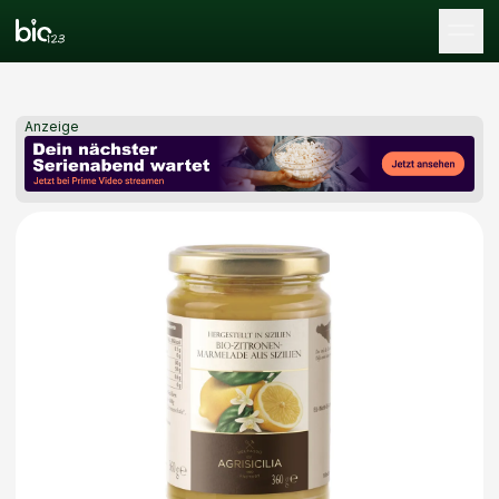
Tog
Anzeige