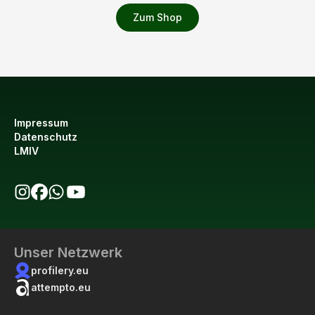
Zum Shop
Impressum
Datenschutz
LMIV
bio123 auf Instagram
bio123 auf Facebook
bio123 WhatsApp Kanal
bio123 YouTube Kanal
Unser Netzwerk
profilery.eu
attempto.eu