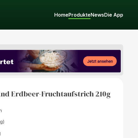
Home
Produkte
News
Die App
nd Erdbeer-Fruchtaufstrich 210g
h
(g)
d