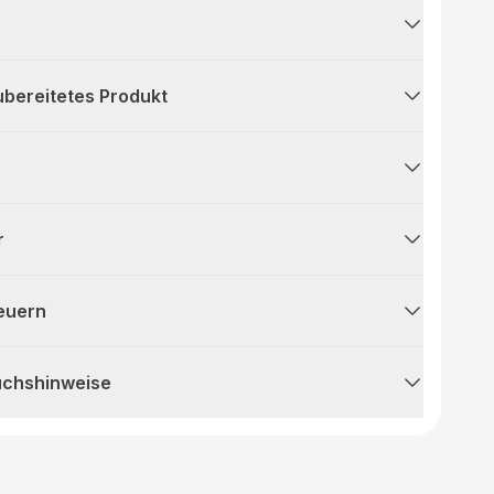
ubereitetes Produkt
r
teuern
uchshinweise