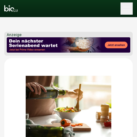
Tog
Anzeige