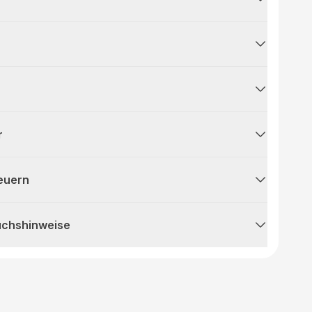
r
teuern
uchshinweise