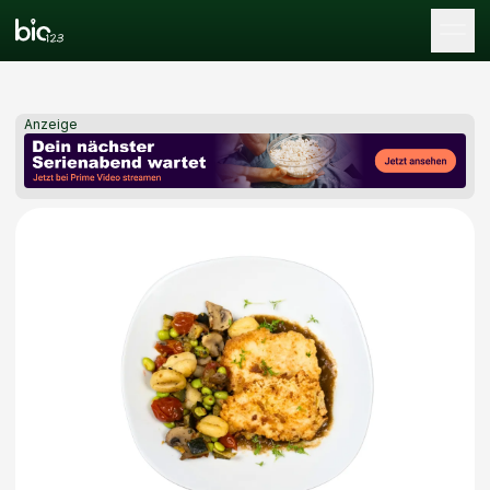
Tog
Anzeige