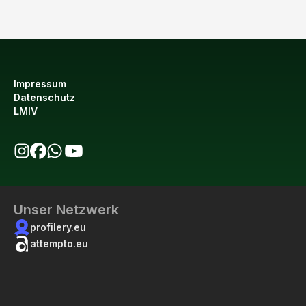
Impressum
Datenschutz
LMIV
bio123 auf Instagram
bio123 auf Facebook
bio123 WhatsApp Kanal
bio123 YouTube Kanal
Unser Netzwerk
profilery.eu
attempto.eu