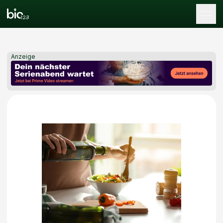
Tog
Anzeige