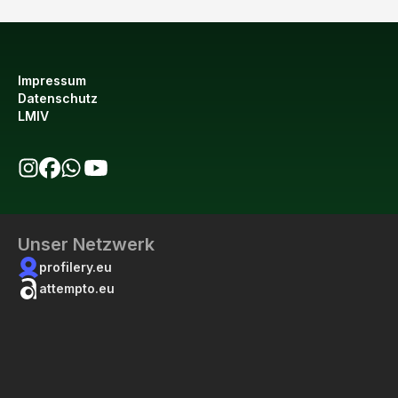
Impressum
Datenschutz
LMIV
bio123 auf Instagram
bio123 auf Facebook
bio123 WhatsApp Kanal
bio123 YouTube Kanal
Unser Netzwerk
profilery.eu
attempto.eu