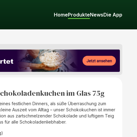
Home
Produkte
News
Die App
Schokoladenkuchen im Glas 75g
eines festlichen Dinners, als süße Überraschung zum
kleine Auszeit vom Alltag – unser Schokokuchen ist immer
tion aus zartschmelzender Schokolade und luftigem Teig
s für alle Schokoladenliebhaber.
g)