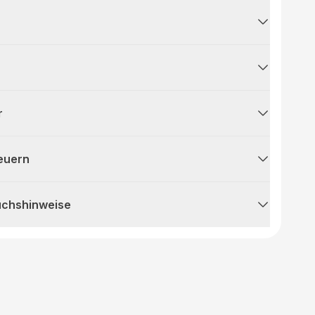
r
teuern
uchshinweise