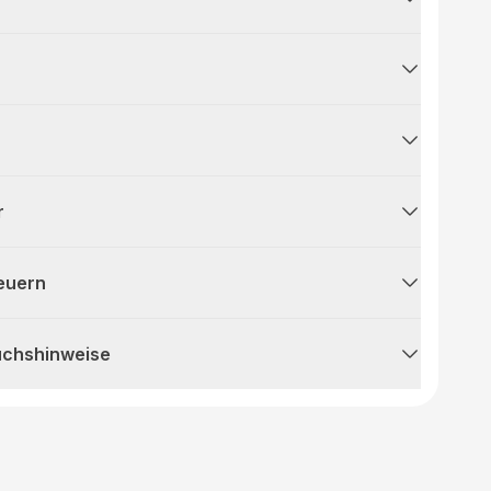
r
teuern
uchshinweise