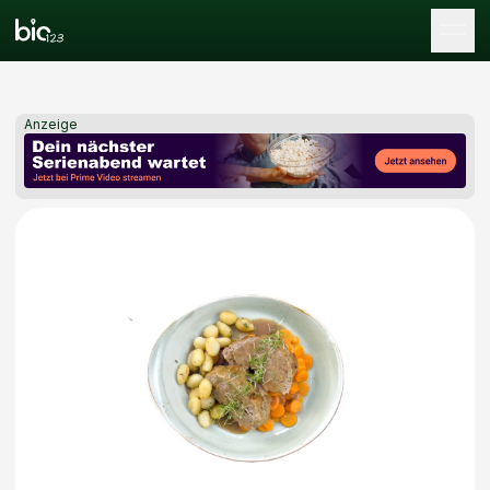
Tog
Anzeige