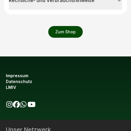
Rechtliche- und Verbrauchshinweise
Zum Shop
Impressum
Datenschutz
LMIV
bio123 auf Instagram
bio123 auf Facebook
bio123 WhatsApp Kanal
bio123 YouTube Kanal
Unser Netzwerk