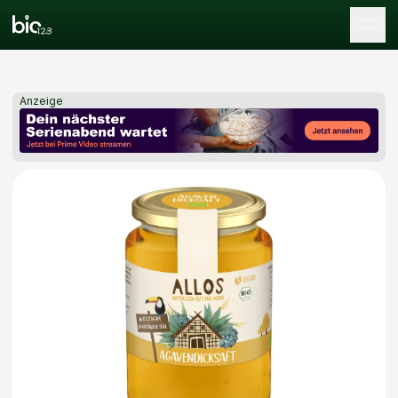
Tog
Anzeige