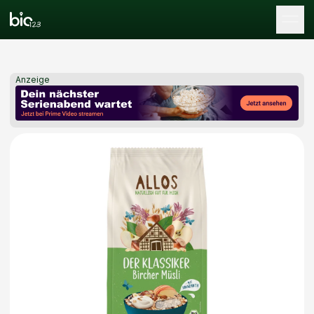
Tog
Anzeige