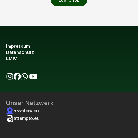
Impressum
Datenschutz
LMIV
bio123 auf Instagram
bio123 auf Facebook
bio123 WhatsApp Kanal
bio123 YouTube Kanal
Unser Netzwerk
profilery.eu
attempto.eu