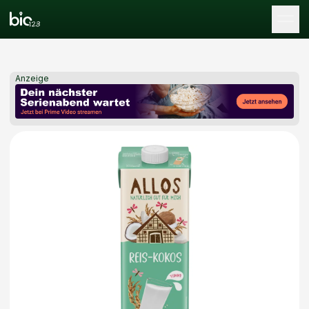
Tog
Anzeige