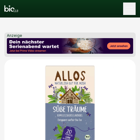
Tog
Anzeige