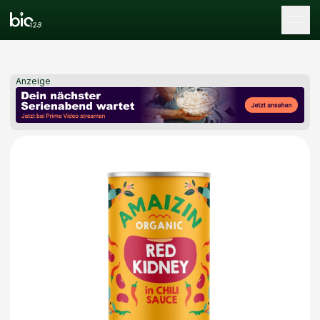
Tog
Anzeige