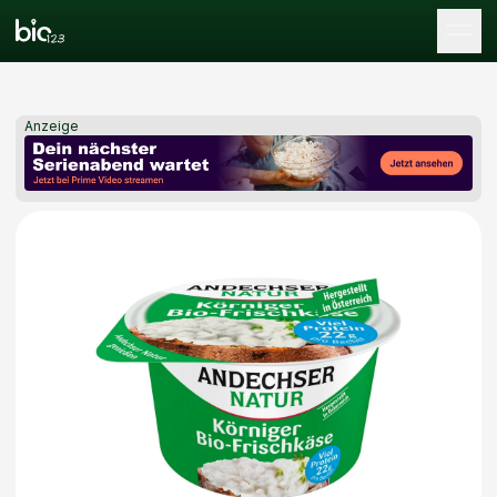
Tog
Anzeige