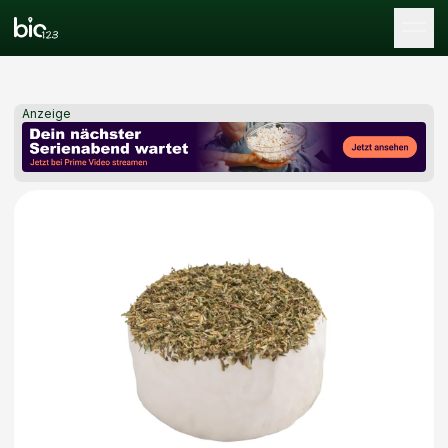
Tog
Anzeige