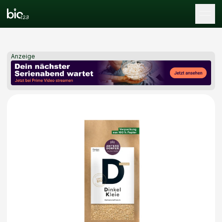
Tog
Anzeige