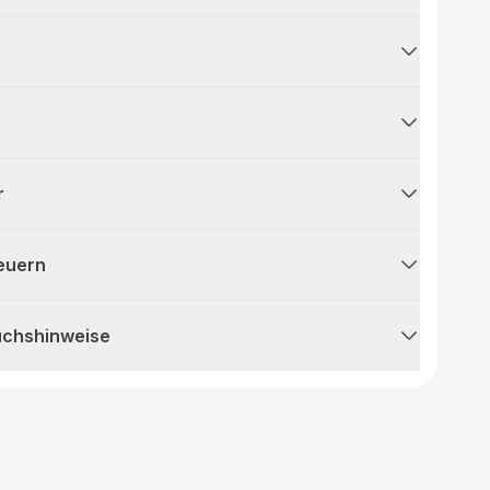
r
teuern
uchshinweise