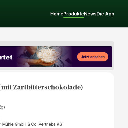
Home
Produkte
News
Die App
(mit Zartbitterschokolade)
(g)
d
r Mühle GmbH & Co. Vertriebs KG