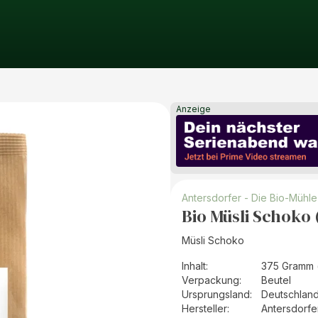
Anzeige
Antersdorfer - Die Bio-Mühle
Bio Müsli Schoko 
Müsli Schoko
Inhalt
:
375 Gramm 
Verpackung
:
Beutel
Ursprungsland
:
Deutschlan
Hersteller
:
Antersdorfe