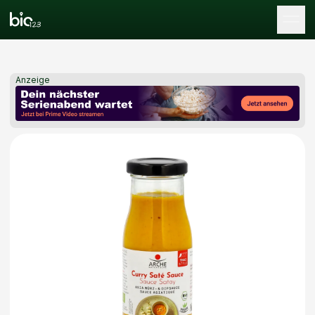
Tog
Anzeige