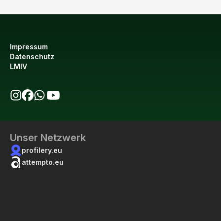
Impressum
Datenschutz
LMIV
bio123 auf Instagram
bio123 auf Facebook
bio123 WhatsApp Kanal
bio123 YouTube Kanal
Unser Netzwerk
profilery.eu
attempto.eu