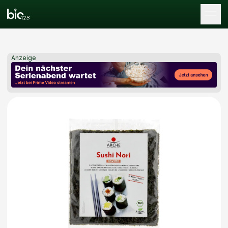
Tog
Anzeige