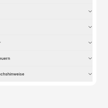
r
teuern
uchshinweise