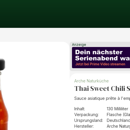
Anzeige
Arche Naturküche
Thai Sweet Chili 
Sauce asiatique prête à l'em
Inhalt
:
130 Milliliter
Verpackung
:
Flasche (Gl
Ursprungsland
:
Deutschlan
Hersteller
:
Arche Natu