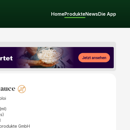
Home
Produkte
News
Die App
Sauce
ploi
 (ml)
as)
d
rprodukte GmbH