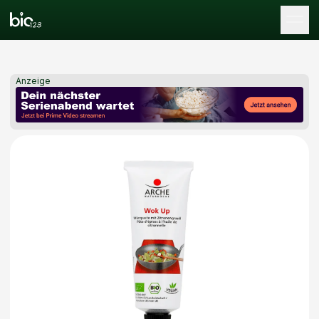
Tog
Anzeige